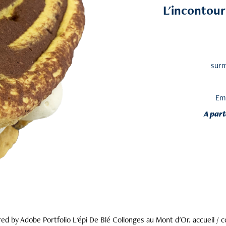
L'incontou
surm
Emb
A part
red by
Adobe Portfolio
L'épi De Blé Collonges au Mont d'Or.
accueil
/
c