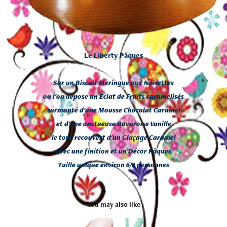
Le Liberty Pâques
Sur un Biscuit Meringue aux Noisettes
ou l'on dépose un Eclat de Fruits caramélisés
surmonté d'une Mousse Chocolat Caramel
et d'une onctueuse Bavaroise Vanille
le tout recouvert d'un Glaçage Caramel
avec une finition et un Décor Pâques
Taille unique environ 6/8 personnes
You may also like